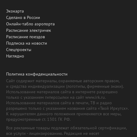
Экокарта
Сделано в России
Онлайн-табло аэропорта
Расписание электричек
Расписание поездов
Подписка на новости
Спецпроекты
Наглядно
Политика конфиденциальности
Сайт содержит материалы, охраняемые авторским правом,
и средства индивидуализации (логотипы, фирменные знаки).
Использование материалов сайта в интернете разрешено
только с указанием гиперссылки на сайт www.irk.ru.
Использование материалов сайта в печати, ТВ и радио
разрешено только с указанием названия сайта «Твой Иркутск».
К нарушителям данного положения применяются все меры,
предусмотренные ст. 1301 ГК РФ.
Все рекламные товары подлежат обязательной сертификации,
все услуги - лицензированию. Редакция не несет