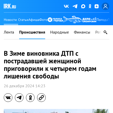
Новости
Статьи
Афиша
Фото
Погода
Ту
Лента
Происшествия
Народные
Финансы
Регионы
В Зиме виновника ДТП с
пострадавшей женщиной
приговорили к четырем годам
лишения свободы
26 декабря 2024 14:23