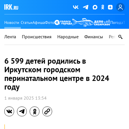
Новости
Статьи
Афиша
Фото
Погода
Ту
Лента
Происшествия
Народные
Финансы
Регионы
6 599 детей родились в
Иркутском городском
перинатальном центре в 2024
году
1 января 2025 13:54