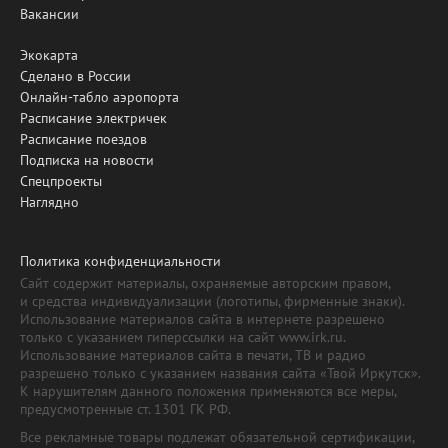
Вакансии
Экокарта
Сделано в России
Онлайн-табло аэропорта
Расписание электричек
Расписание поездов
Подписка на новости
Спецпроекты
Наглядно
Политика конфиденциальности
Сайт содержит материалы, охраняемые авторским правом,
и средства индивидуализации (логотипы, фирменные знаки).
Использование материалов сайта в интернете разрешено
только с указанием гиперссылки на сайт www.irk.ru.
Использование материалов сайта в печати, ТВ и радио
разрешено только с указанием названия сайта «Твой Иркутск».
К нарушителям данного положения применяются все меры,
предусмотренные ст. 1301 ГК РФ.
Все рекламные товары подлежат обязательной сертификации,