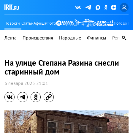
Новости
Статьи
Афиша
Фото
Погода
Ту
Лента
Происшествия
Народные
Финансы
Регионы
На улице Степана Разина снесли
старинный дом
6 января 2025 21:01