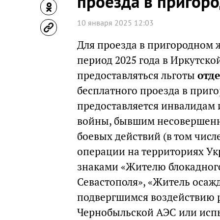
проезда в пригор
10 января 2025 12:03
Для проезда в пригородном 
период 2025 года в Иркутско
предоставляться льготы
отд
бесплатного проезда в приго
предоставляется инвалидам 
войны, бывшим несовершенн
боевых действий (в том чис
операции на территориях Ук
знаками «Жителю блокадног
Севастополя», «Житель осаж
подвергшимся воздействию р
Чернобыльской АЭС или исп