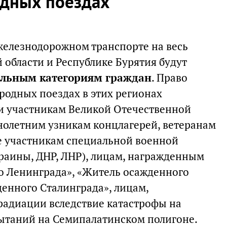
одных поездах
железнодорожном транспорте на весь
й области и Республике Бурятия будут
ельным категориям граждан
. Право
родных поездах в этих регионах
и участникам Великой Отечественной
олетним узникам концлагерей, ветеранам
ле участникам специальной военной
раины, ДНР, ЛНР), лицам, награжденным
о Ленинграда», «Житель осажденного
денного Сталинграда», лицам,
адиации вследствие катастрофы на
ытаний на Семипалатинском полигоне.