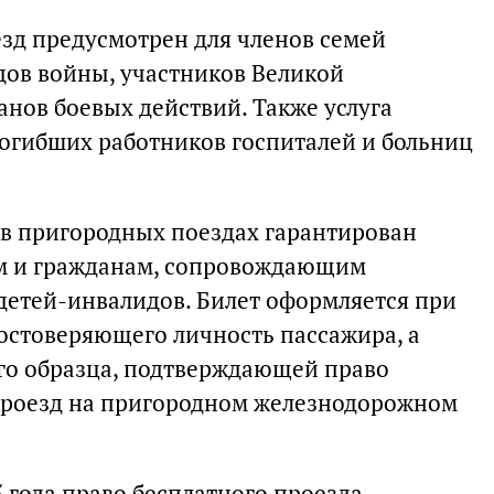
езд предусмотрен для членов семей
ов войны, участников Великой
анов боевых действий. Также услуга
погибших работников госпиталей и больниц
 в пригородных поездах гарантирован
м и гражданам, сопровождающим
детей-инвалидов. Билет оформляется при
остоверяющего личность пассажира, а
го образца, подтверждающей право
проезд на пригородном железнодорожном
5 года право бесплатного проезда