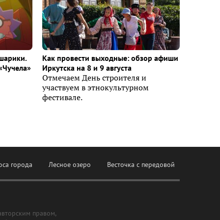
шарики.
Как провести выходные: обзор афиши
«Чучела»
Иркутска на 8 и 9 августа
Отмечаем День строителя и
участвуем в этнокультурном
фестивале.
оса города
Лесное озеро
Весточка с передовой
авторским правом,