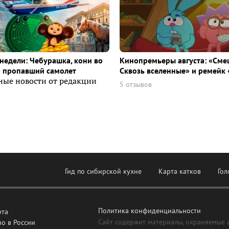
недели: Чебурашка, кони во
Кинопремьеры августа: «Сме
и пропавший самолет
Сквозь вселенные» и ремейк 
ные новости от редакции
5 отзывов
Гид по сибирской кухне
Карта катков
Гол
Политика конфиденциальности
рта
Сайт содержит материалы, охраняемые 
о в России