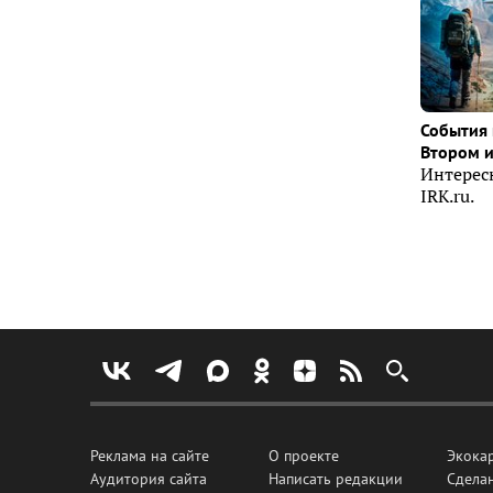
События 
Втором 
Интерес
IRK.ru.
Реклама на сайте
О проекте
Экока
Аудитория сайта
Написать редакции
Сделан