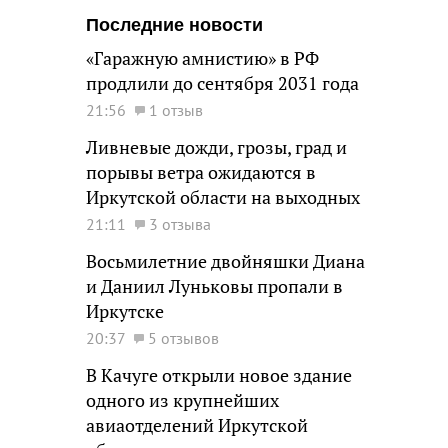
Последние новости
«Гаражную амнистию» в РФ
продлили до сентября 2031 года
21:56
1 отзыв
Ливневые дожди, грозы, град и
порывы ветра ожидаются в
Иркутской области на выходных
21:11
3 отзыва
Восьмилетние двойняшки Диана
и Даниил Луньковы пропали в
Иркутске
20:37
5 отзывов
В Качуге открыли новое здание
одного из крупнейших
авиаотделений Иркутской