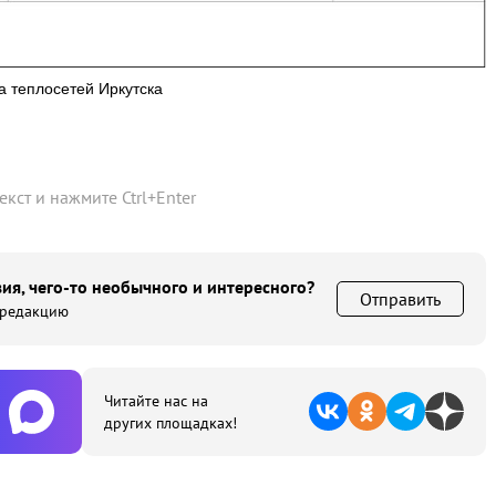
а теплосетей Иркутска
текст и нажмите
Ctrl
+
Enter
ия, чего-то необычного и интересного?
Отправить
 редакцию
Читайте нас на
других площадках!