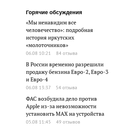
Горячие обсуждения
«Мы ненавидим все
человечество»: подробная
история иркутских
«молоточников»
06.08 10:21
84 отзыва
В России временно разрешили
продажу бензина Евро-2, Евро-3
и Евро-4
06.08 13:37
54 отзыва
ФАС возбудила дело против
Apple из-за невозможности
установить MAX на устройства
05.08 11:45
49 отзывов