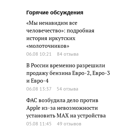
Горячие обсуждения
«Мы ненавидим все
человечество»: подробная
история иркутских
«молоточников»
06.08 10:21
84 отзыва
В России временно разрешили
продажу бензина Евро-2, Евро-3
и Евро-4
06.08 13:37
54 отзыва
ФАС возбудила дело против
Apple из-за невозможности
установить MAX на устройства
05.08 11:45
49 отзывов