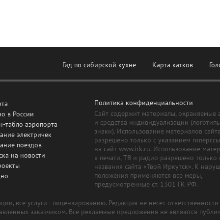
Гид по сибирской кухне
Карта катков
Гол
Политика конфиденциальности
рта
Сайт содержит материалы, охраняемые 
о в России
и средства индивидуализации (логотип
н-табло аэропорта
знаки). Использование материалов сайт
ание электричек
разрешено только с указанием гиперсс
сание поездов
на сайт www.irk.ru. Использование мате
ска на новости
в печати, ТВ и радио разрешено только 
роекты
названия сайта «Твой Иркутск». К нару
положения применяются все меры,
дно
предусмотренные ст. 1301 ГК РФ.
ии, все услуги - лицензированию. Редакция не несет ответственност
тавленных заказчиком. Все рекламные предложения не являются публи