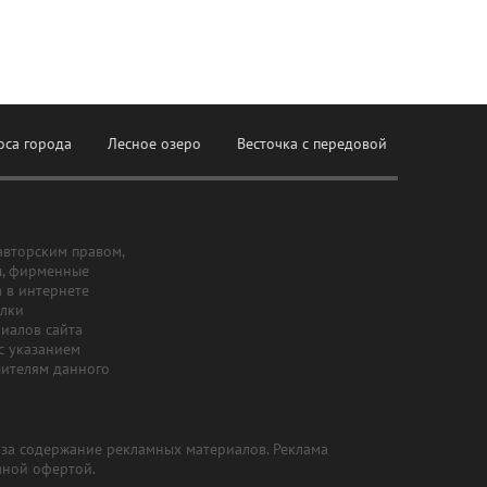
оса города
Лесное озеро
Весточка с передовой
авторским правом,
ы, фирменные
а в интернете
ылки
риалов сайта
с указанием
шителям данного
и за содержание рекламных материалов. Реклама
чной офертой.