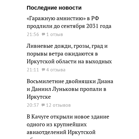
Последние новости
«Гаражную амнистию» в РФ
продлили до сентября 2031 года
21:56
1 отзыв
Ливневые дожди, грозы, град и
порывы ветра ожидаются в
Иркутской области на выходных
21:11
4 отзыва
Восьмилетние двойняшки Диана
и Даниил Луньковы пропали в
Иркутске
20:37
12 отзывов
В Качуге открыли новое здание
одного из крупнейших
авиаотделений Иркутской