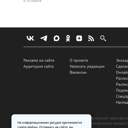
6 отзывов
Реклама на сайте
О проекте
Экока
Аудитория сайта
Написать редакции
Сделан
Вакансии
Онлай
Распис
Распи
Подпи
Спецп
Нагля
Все рекламные товары подлежат обязательной сертификац
На информационном ресурсе применяются
изготовлена и размещена на основе материалов, предос
cookie-файлы. Оставаясь на сайте, вы