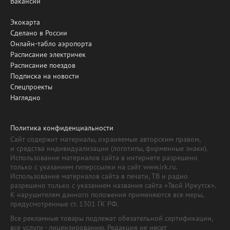
Вакансии
Экокарта
Сделано в России
Онлайн-табло аэропорта
Расписание электричек
Расписание поездов
Подписка на новости
Спецпроекты
Наглядно
Политика конфиденциальности
Сайт содержит материалы, охраняемые авторским правом,
и средства индивидуализации (логотипы, фирменные знаки).
Использование материалов сайта в интернете разрешено
только с указанием гиперссылки на сайт www.irk.ru.
Использование материалов сайта в печати, ТВ и радио
разрешено только с указанием названия сайта «Твой Иркутск».
К нарушителям данного положения применяются все меры,
предусмотренные ст. 1301 ГК РФ.
Все рекламные товары подлежат обязательной сертификации,
все услуги - лицензированию. Редакция не несет