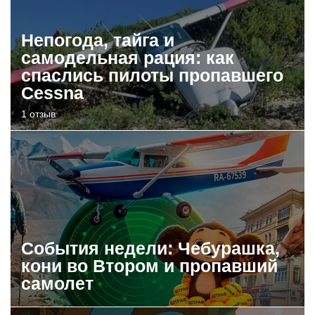
Непогода, тайга и
самодельная рация: как
спаслись пилоты пропавшего
Cessna
1 отзыв
События недели: Чебурашка,
кони во Втором и пропавший
самолет