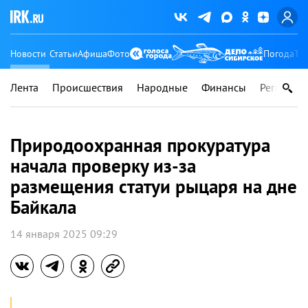
Новости
Статьи
Афиша
Фото
Погода
Ту
Лента
Происшествия
Народные
Финансы
Регионы
Природоохранная прокуратура
начала проверку из-за
размещения статуи рыцаря на дне
Байкала
14 января 2025 09:29