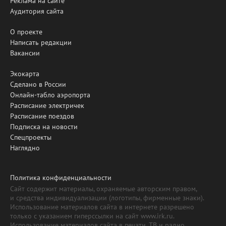
Реклама на сайте
Аудитория сайта
О проекте
Написать редакции
Вакансии
Экокарта
Сделано в России
Онлайн-табло аэропорта
Расписание электричек
Расписание поездов
Подписка на новости
Спецпроекты
Наглядно
Политика конфиденциальности
Сайт содержит материалы, охраняемые авторским правом,
и средства индивидуализации (логотипы, фирменные знаки).
Использование материалов сайта в интернете разрешено
только с указанием гиперссылки на сайт www.irk.ru.
Использование материалов сайта в печати, ТВ и радио