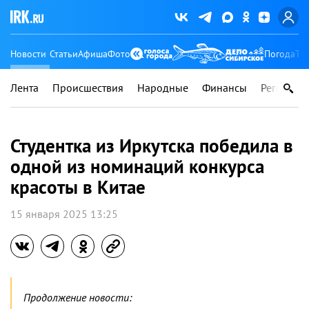
Новости
Статьи
Афиша
Фото
Погода
Ту
Лента
Происшествия
Народные
Финансы
Регионы
Студентка из Иркутска победила в
одной из номинаций конкурса
красоты в Китае
15 января 2025 13:25
Продолжение новости: