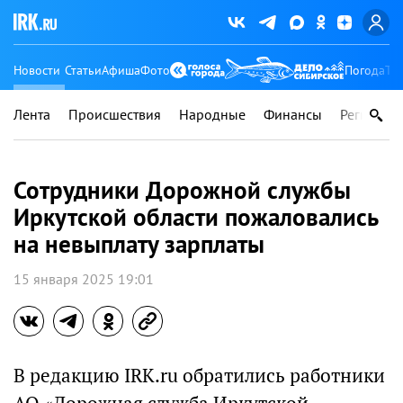
Новости
Статьи
Афиша
Фото
Погода
Ту
Лента
Происшествия
Народные
Финансы
Регионы
Сотрудники Дорожной службы
Иркутской области пожаловались
на невыплату зарплаты
15 января 2025 19:01
В редакцию IRK.ru обратились работники