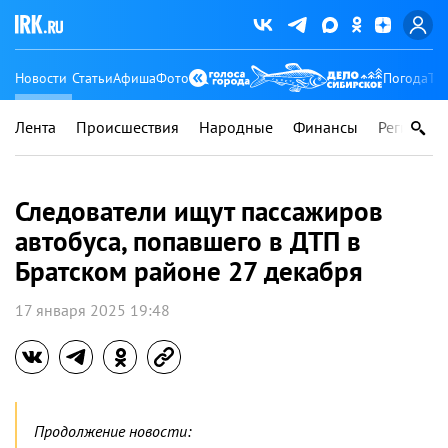
Новости
Статьи
Афиша
Фото
Погода
Ту
Лента
Происшествия
Народные
Финансы
Регионы
Следователи ищут пассажиров
автобуса, попавшего в ДТП в
Братском районе 27 декабря
17 января 2025 19:48
Продолжение новости: