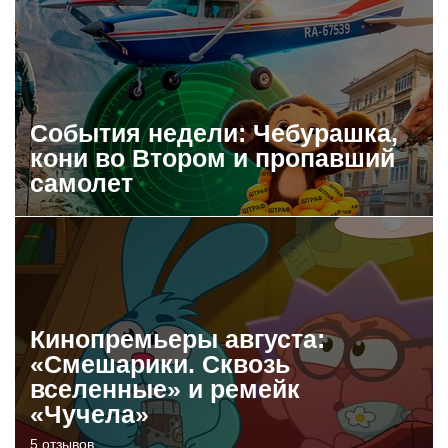
События недели: Чебурашка,
кони во Втором и пропавший
самолет
Кинопремьеры августа:
«Смешарики. Сквозь
вселенные» и ремейк
«Чучела»
5 отзывов