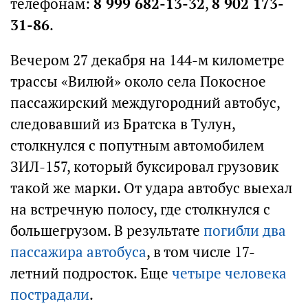
телефонам:
8 999 682-13-32
,
8 902 173-
31-86
.
Вечером 27 декабря на 144-м километре
трассы «Вилюй» около села Покосное
пассажирский междугородний автобус,
следовавший из Братска в Тулун,
столкнулся с попутным автомобилем
ЗИЛ-157, который буксировал грузовик
такой же марки. От удара автобус выехал
на встречную полосу, где столкнулся с
большегрузом. В результате
погибли два
пассажира автобуса
, в том числе 17-
летний подросток. Еще
четыре человека
пострадали
.