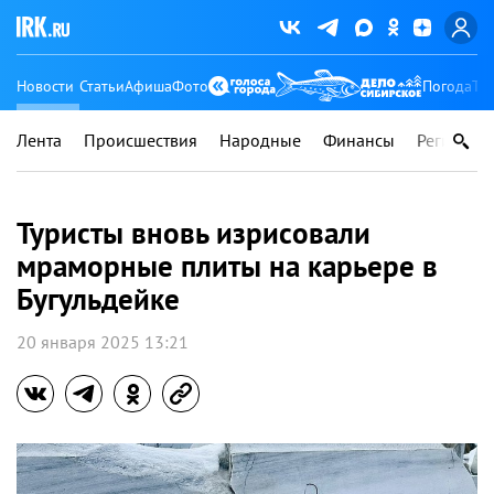
Новости
Статьи
Афиша
Фото
Погода
Ту
Лента
Происшествия
Народные
Финансы
Регионы
Туристы вновь изрисовали
мраморные плиты на карьере в
Бугульдейке
20 января 2025 13:21