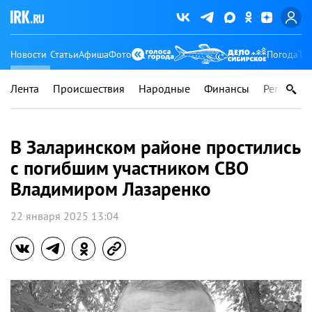
Новости
Статьи
Афиша
Фото
Погода
Ту
Лента
Происшествия
Народные
Финансы
Регионы
В Заларинском районе простились
с погибшим участником СВО
Владимиром Лазаренко
22 января 2025 13:04