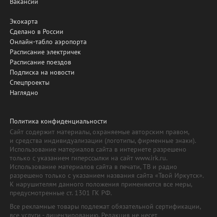
Вакансии
Экокарта
Сделано в России
Онлайн-табло аэропорта
Расписание электричек
Расписание поездов
Подписка на новости
Спецпроекты
Наглядно
Политика конфиденциальности
Сайт содержит материалы, охраняемые авторским правом,
и средства индивидуализации (логотипы, фирменные знаки).
Использование материалов сайта в интернете разрешено
только с указанием гиперссылки на сайт www.irk.ru.
Использование материалов сайта в печати, ТВ и радио
разрешено только с указанием названия сайта «Твой Иркутск».
К нарушителям данного положения применяются все меры,
предусмотренные ст. 1301 ГК РФ.
Все рекламные товары подлежат обязательной сертификации,
все услуги - лицензированию. Редакция не несет