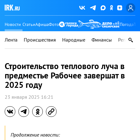
Новости
Статьи
Афиша
Фото
Погода
Ту
Лента
Происшествия
Народные
Финансы
Регионы
Строительство теплового луча в
предместье Рабочее завершат в
2025 году
23 января 2025 16:21
Продолжение новости: