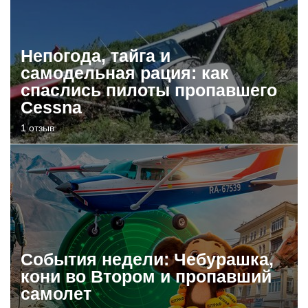
Непогода, тайга и
самодельная рация: как
спаслись пилоты пропавшего
Cessna
1 отзыв
События недели: Чебурашка,
кони во Втором и пропавший
самолет