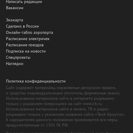
Написать редакции
Вакансии
Экокарта
Сделано в России
Онлайн-табло аэропорта
Расписание электричек
Расписание поездов
Подписка на новости
Спецпроекты
Наглядно
Политика конфиденциальности
Сайт содержит материалы, охраняемые авторским правом,
и средства индивидуализации (логотипы, фирменные знаки).
Использование материалов сайта в интернете разрешено
только с указанием гиперссылки на сайт www.irk.ru.
Использование материалов сайта в печати, ТВ и радио
разрешено только с указанием названия сайта «Твой Иркутск».
К нарушителям данного положения применяются все меры,
предусмотренные ст. 1301 ГК РФ.