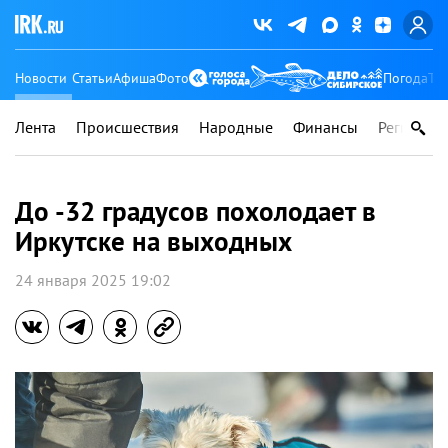
Новости
Статьи
Афиша
Фото
Погода
Ту
Лента
Происшествия
Народные
Финансы
Регионы
До -32 градусов похолодает в
Иркутске на выходных
24 января 2025 19:02