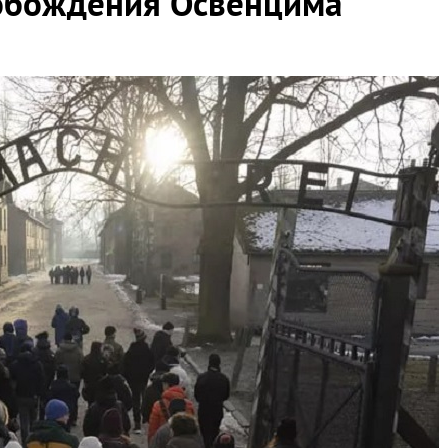
обождения Освенцима