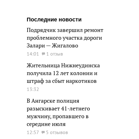
Последние новости
Подрядчик завершил ремонт
проблемного участка дороги
Залари — Жигалово
14:01
1 отзыв
Жительница Нижнеудинска
получила 12 лет колонии и
штраф за сбыт наркотиков
13:32
В Ангарске полиция
разыскивает 41-летнего
мужчину, пропавшего в
середине июля
12:57
5 отзывов