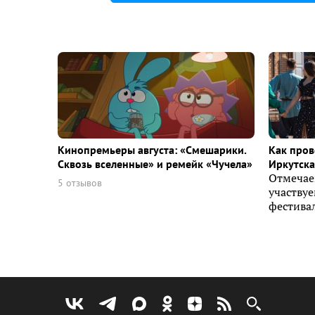
Кинопремьеры августа: «Смешарики.
Как пров
Сквозь вселенные» и ремейк «Чучела»
Иркутска 
Отмечае
5 отзывов
участву
фестивал