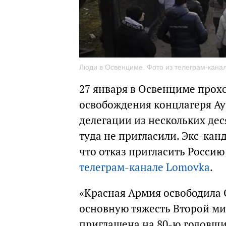
Люди в Освенциме. Фото из телеграм-кана
27 января в Освенциме прох
освобождения концлагеря А
делегации из нескольких дес
туда не пригласили. Экс-кан
что отказ пригласить Росси
телеграм-канале Lomovka
.
«Красная Армия освободила 
основную тяжесть Второй ми
приглашена на 80-ю годовщи