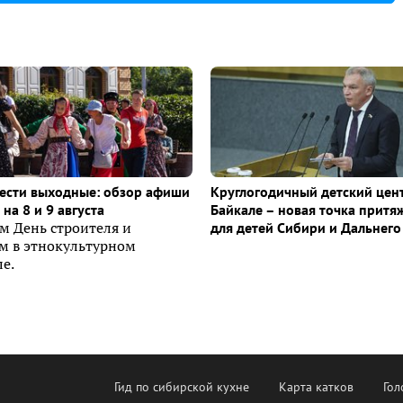
ести выходные: обзор афиши
Круглогодичный детский цен
на 8 и 9 августа
Байкале – новая точка притя
м День строителя и
для детей Сибири и Дальнего
ем в этнокультурном
е.
Гид по сибирской кухне
Карта катков
Гол