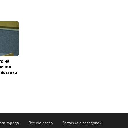
тр на
жения
 Востока
оса города
Лесное озеро
Весточка с передовой