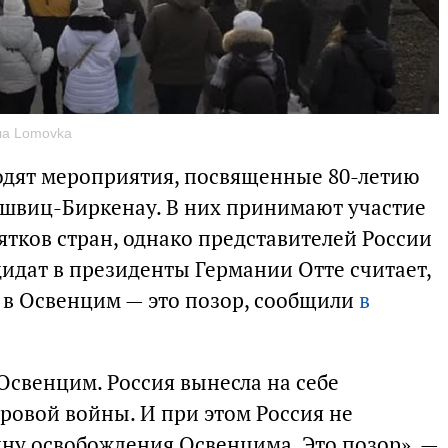
ла Lomovka
одят мероприятия, посвященные 80-летию
ушвиц-Биркенау. В них принимают участие
ятков стран, однако представителей России
дидат в президенты Германии Отте считает,
ю в Освенцим — это позор, сообщили
в
Освенцим. Россия вынесла на себе
ровой войны. И при этом Россия не
ну освобождения Освенцима. Это позор», —