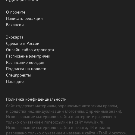
О проекте
Написать редакции
Вакансии
Экокарта
Сделано в России
Онлайн-табло аэропорта
Расписание электричек
Расписание поездов
Подписка на новости
Спецпроекты
Наглядно
Политика конфиденциальности
Сайт содержит материалы, охраняемые авторским правом,
и средства индивидуализации (логотипы, фирменные знаки).
Использование материалов сайта в интернете разрешено
только с указанием гиперссылки на сайт www.irk.ru.
Использование материалов сайта в печати, ТВ и радио
разрешено только с указанием названия сайта «Твой Иркутск».