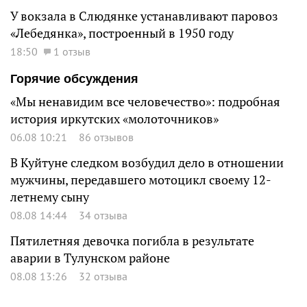
У вокзала в Слюдянке устанавливают паровоз
«Лебедянка», построенный в 1950 году
18:50
1 отзыв
Горячие обсуждения
«Мы ненавидим все человечество»: подробная
история иркутских «молоточников»
06.08 10:21
86 отзывов
В Куйтуне следком возбудил дело в отношении
мужчины, передавшего мотоцикл своему 12-
летнему сыну
08.08 14:44
34 отзыва
Пятилетняя девочка погибла в результате
аварии в Тулунском районе
08.08 13:26
32 отзыва