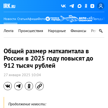
Новости
Статьи
Афиша
Фото
Погода
Ту
Лента
Происшествия
Народные
Финансы
Регионы
Общий размер маткапитала в
России в 2025 году повысят до
912 тысяч рублей
27 января 2025 10:04
Продолжение новости: