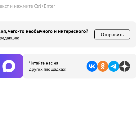
текст и нажмите
Ctrl
+
Enter
ия, чего-то необычного и интересного?
Отправить
 редакцию
Читайте нас на
других площадках!