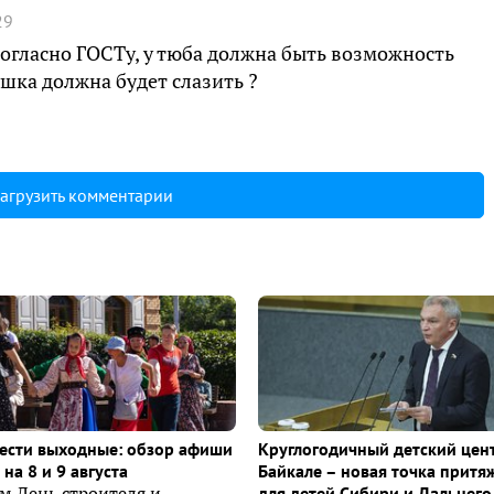
29
согласно ГОСТу, у тюба должна быть возможность
ушка должна будет слазить ?
агрузить комментарии
ести выходные: обзор афиши
Круглогодичный детский цен
на 8 и 9 августа
Байкале – новая точка притя
м День строителя и
для детей Сибири и Дальнего