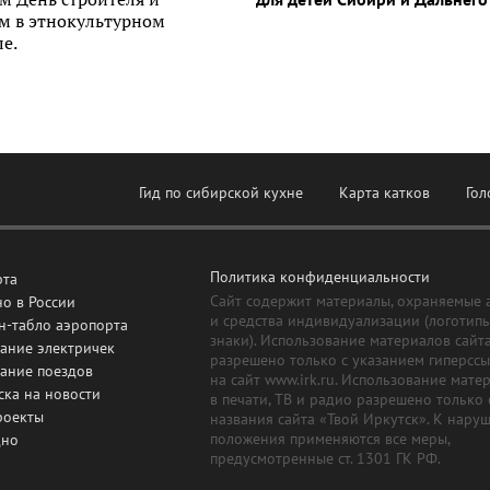
ем в этнокультурном
е.
Гид по сибирской кухне
Карта катков
Гол
Политика конфиденциальности
рта
Сайт содержит материалы, охраняемые 
о в России
и средства индивидуализации (логотип
н-табло аэропорта
знаки). Использование материалов сайт
ание электричек
разрешено только с указанием гиперсс
сание поездов
на сайт www.irk.ru. Использование мате
ска на новости
в печати, ТВ и радио разрешено только 
роекты
названия сайта «Твой Иркутск». К нару
положения применяются все меры,
дно
предусмотренные ст. 1301 ГК РФ.