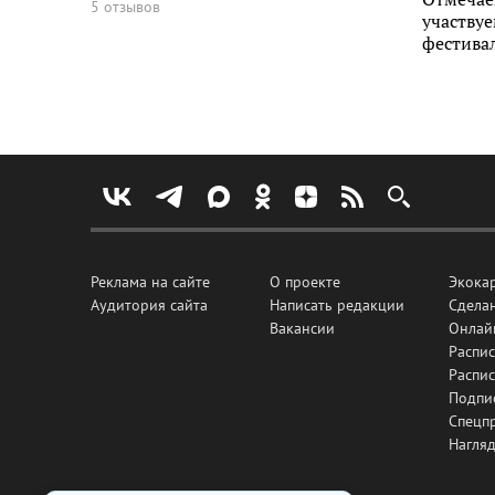
5 отзывов
участву
фестивал
Реклама на сайте
О проекте
Экока
Аудитория сайта
Написать редакции
Сделан
Вакансии
Онлай
Распис
Распи
Подпи
Спецп
Нагля