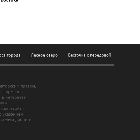
оса города
Лесное озеро
Весточка с передовой
авторским правом,
ы, фирменные
а в интернете
ылки
риалов сайта
с указанием
шителям данного