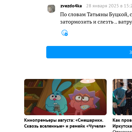
zvezdo4ka
28 января 2025 в 15:
По словам Татьяны Буцкой, 
затормозить и слезть .. ватр
З
Кинопремьеры августа: «Смешарики.
Как пров
Сквозь вселенные» и ремейк «Чучела»
Иркутска 
Отмечае