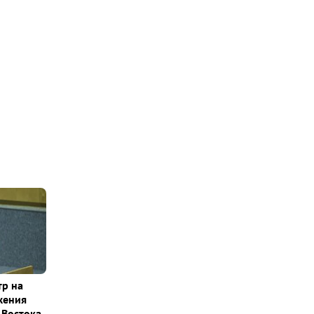
тр на
жения
 Востока