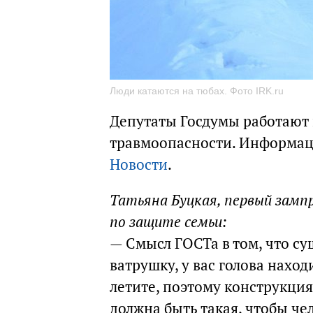
Люди катаются на тюбах. Фото IRK.ru
Депутаты Госдумы работают 
травмоопасности. Информац
Новости
.
Татьяна Буцкая, первый зам
по защите семьи:
— Смысл ГОСТа в том, что су
ватрушку, у вас голова наход
летите, поэтому конструкция
должна быть такая, чтобы чел