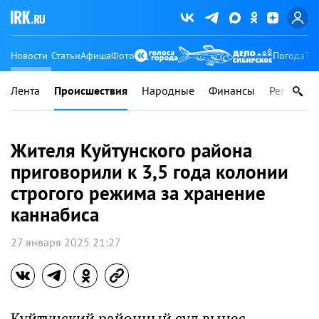
Новости
Статьи
Афиша
Фото
Погода
Ту
Лента
Происшествия
Народные
Финансы
Регионы
Жителя Куйтунского района
приговорили к 3,5 года колонии
строгого режима за хранение
каннабиса
27 января 2025 21:27
Куйтунский районный суд вынес