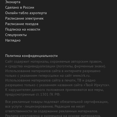
Экокарта
Сделано в России
Онлайн-табло аэропорта
Расписание электричек
Расписание поездов
Подписка на новости
Спецпроекты
Наглядно
Политика конфиденциальности
Сайт содержит материалы, охраняемые авторским правом,
и средства индивидуализации (логотипы, фирменные знаки).
Использование материалов сайта в интернете разрешено
только с указанием гиперссылки на сайт www.irk.ru.
Использование материалов сайта в печати, ТВ и радио
разрешено только с указанием названия сайта «Твой Иркутск».
К нарушителям данного положения применяются все меры,
предусмотренные ст. 1301 ГК РФ.
Все рекламные товары подлежат обязательной сертификации,
все услуги - лицензированию. Редакция не несет
ответственности за содержание рекламных материалов.
Реклама изготовлена и размещена на основе материалов,