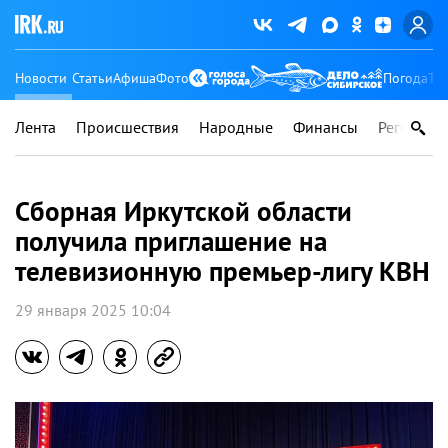
Новости
Статьи
Афиша
Фото
Погода
Ту
Лента
Происшествия
Народные
Финансы
Регионы
Сборная Иркутской области
получила приглашение на
телевизионную премьер-лигу КВН
29 января 2025 10:04