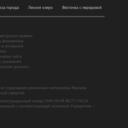
оса города
Лесное озеро
Весточка с передовой
авторским правом,
ы, фирменные
а в интернете
ылки
риалов сайта
с указанием
шителям данного
и за содержание рекламных материалов. Реклама
чной офертой.
") (регистрационный номер СМИ ИА № ФС77-74154
никаций) с соответствующей пометкой. Учредитель —