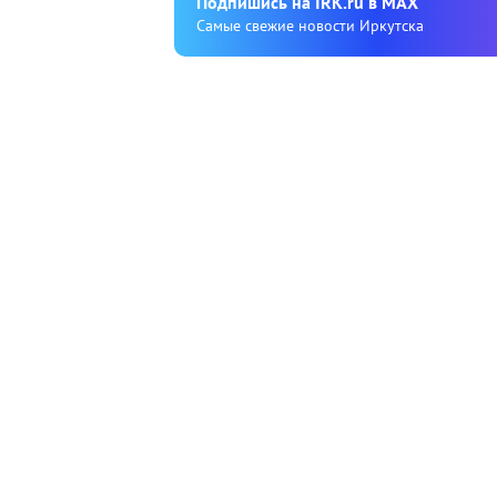
Подпишиcь на IRK.ru в MAX
Cамые свежие новости Иркутска