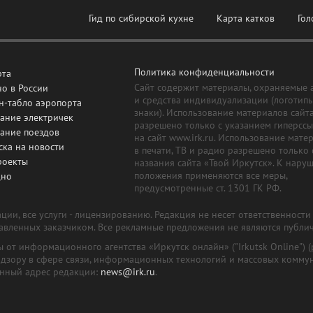
Гид по сибирской кухне
Карта катков
Гол
Политика конфиденциальности
рта
Сайт содержит материалы, охраняемые 
о в России
и средства индивидуализации (логотип
н-табло аэропорта
знаки). Использование материалов сайт
ание электричек
разрешено только с указанием гиперсс
сание поездов
на сайт www.irk.ru. Использование мате
ска на новости
в печати, ТВ и радио разрешено только 
роекты
названия сайта «Твой Иркутск». К нару
положения применяются все меры,
дно
предусмотренные ст. 1301 ГК РФ.
ии, все услуги - лицензированию. Редакция не несет ответственност
тавленных заказчиком. Все рекламные предложения не являются публи
лы от информационного агентства «Иркутск онлайн» ("Irkutsk Online
надзору в сфере связи, информационных технологий и массовых комму
онный адрес редакции:
news@irk.ru
.