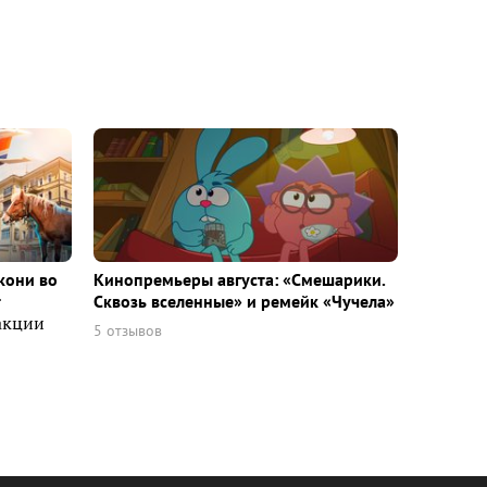
кони во
Кинопремьеры августа: «Смешарики.
т
Сквозь вселенные» и ремейк «Чучела»
акции
5 отзывов