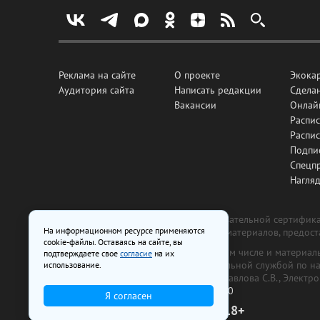
Реклама на сайте
О проекте
Экока
Аудитория сайта
Написать редакции
Сделан
Вакансии
Онлай
Распис
Распи
Подпи
Спецп
Нагля
Все рекламные товары подлежат обязательной сертификац
На информационном ресурсе применяются
изготовлена и размещена на основе материалов, предос
cookie-файлы. Оставаясь на сайте, вы
На сайте www.irk.ru размещаются в том числе и материа
подтверждаете свое
согласие
на их
от 29 октября 2018 г., выдан Федеральной службой по 
использование.
ООО «Ирк.ру». Главный редактор — Павлова С.В., Электр
Телефон редакции:
+7 (3952) 48-88-50
Я согласен
18+
© 2003–2026 IRK.ru Твой Иркутск