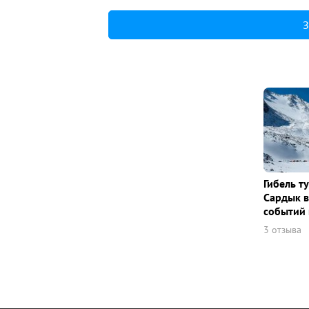
З
Гибель т
Сардык в
событий 
3 отзыва