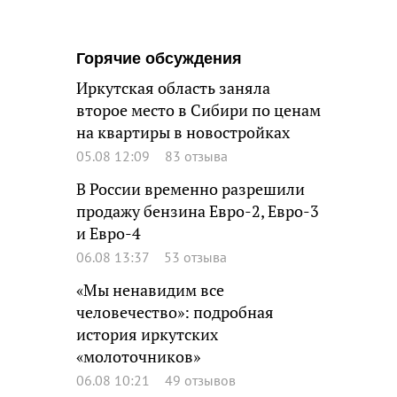
Горячие обсуждения
Иркутская область заняла
второе место в Сибири по ценам
на квартиры в новостройках
05.08 12:09
83 отзыва
В России временно разрешили
продажу бензина Евро-2, Евро-3
и Евро-4
06.08 13:37
53 отзыва
«Мы ненавидим все
человечество»: подробная
история иркутских
«молоточников»
06.08 10:21
49 отзывов