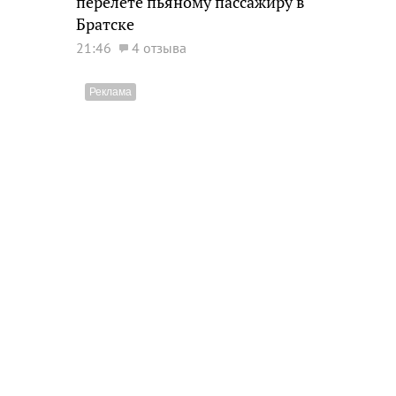
перелете пьяному пассажиру в
Братске
21:46
4 отзыва