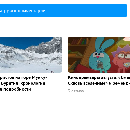
агрузить комментарии
уристов на горе Мунку-
Кинопремьеры августа: «Сме
 Бурятии: хронология
Сквозь вселенные» и ремейк 
и подробности
3 отзыва