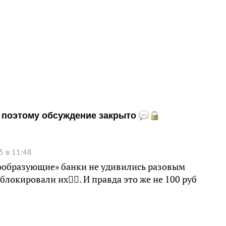
и, поэтому обсуждение закрыто
5 в 11:48
мообразующие» банки не удивились разовым
окировали их🤦‍♂️. И правда это же не 100 руб