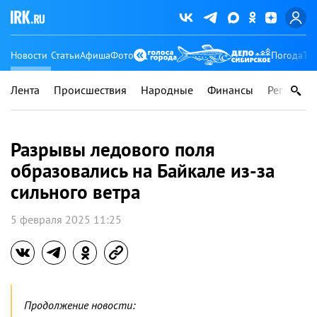
Новости
Статьи
Афиша
Фото
Погода
Ту
Лента
Происшествия
Народные
Финансы
Регионы
Разрывы ледового поля
образовались на Байкале из-за
сильного ветра
5 февраля 2025 11:25
Продолжение новости: