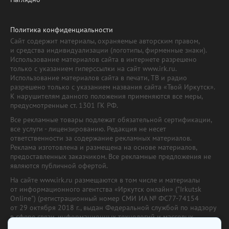
Политика конфиденциальности
Сайт содержит материалы, охраняемые авторским правом,
и средства индивидуализации (логотипы, фирменные знаки).
Использование материалов сайта в интернете разрешено
только с указанием гиперссылки на сайт www.irk.ru.
Использование материалов сайта в печати, ТВ и радио
разрешено только с указанием названия сайта «Твой Иркутск».
К нарушителям данного положения применяются все меры,
предусмотренные ст. 1301 ГК РФ.
Все рекламные товары подлежат обязательной сертификации,
все услуги - лицензированию. Редакция не несет
ответственности за содержание рекламных материалов.
Реклама изготовлена и размещена на основе материалов,
предоставленных заказчиком. Все рекламные предложения не
являются публичной офертой.
На сайте www.irk.ru размещаются в том числе и материалы
от информационного агентства «Иркутск онлайн» ("Irkutsk
Online") (регистрационный номер СМИ ИА № ФС77-74154
от 29 октября 2018 г., выдан Федеральной службой по надзору
в сфере связи, информационных технологий и массовых
коммуникаций) с соответствующей пометкой. Учредитель —