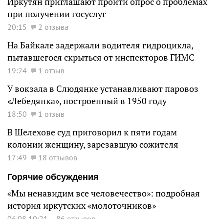
Иркутян приглашают пройти опрос о проблемах
при получении госуслуг
20:15
2 отзыва
На Байкале задержали водителя гидроцикла,
пытавшегося скрыться от инспекторов ГИМС
19:24
1 отзыв
У вокзала в Слюдянке устанавливают паровоз
«Лебедянка», построенный в 1950 году
18:50
1 отзыв
В Шелехове суд приговорил к пяти годам
колонии женщину, зарезавшую сожителя
17:49
18 отзывов
Горячие обсуждения
«Мы ненавидим все человечество»: подробная
история иркутских «молоточников»
06.08 10:21
86 отзывов