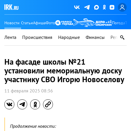
Новости
Статьи
Афиша
Фото
Погода
Ту
Лента
Происшествия
Народные
Финансы
Регионы
На фасаде школы №21
установили мемориальную доску
участнику СВО Игорю Новоселову
11 февраля 2025 08:36
Продолжение новости: