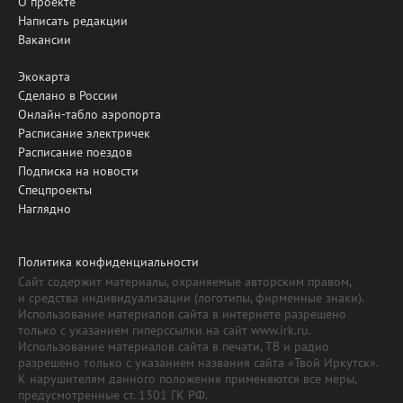
О проекте
Написать редакции
Вакансии
Экокарта
Сделано в России
Онлайн-табло аэропорта
Расписание электричек
Расписание поездов
Подписка на новости
Спецпроекты
Наглядно
Политика конфиденциальности
Сайт содержит материалы, охраняемые авторским правом,
и средства индивидуализации (логотипы, фирменные знаки).
Использование материалов сайта в интернете разрешено
только с указанием гиперссылки на сайт www.irk.ru.
Использование материалов сайта в печати, ТВ и радио
разрешено только с указанием названия сайта «Твой Иркутск».
К нарушителям данного положения применяются все меры,
предусмотренные ст. 1301 ГК РФ.