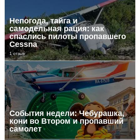
Непогода, тайга и
самодельная рация: как
спаслись пилоты пропавшего
Cessna
1 отзыв
События недели: Чебурашка,
кони во Втором и пропавший
самолет