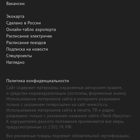
Вакансии
Экокарта
Сделано в России
Онлайн-табло аэропорта
Расписание электричек
Расписание поездов
Подписка на новости
Спецпроекты
Наглядно
Политика конфиденциальности
Сайт содержит материалы, охраняемые авторским правом,
и средства индивидуализации (логотипы, фирменные знаки).
Использование материалов сайта в интернете разрешено
только с указанием гиперссылки на сайт www.irk.ru.
Использование материалов сайта в печати, ТВ и радио
разрешено только с указанием названия сайта «Твой Иркутск».
К нарушителям данного положения применяются все меры,
предусмотренные ст. 1301 ГК РФ.
Все рекламные товары подлежат обязательной сертификации,