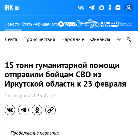
Новости
Статьи
Афиша
Фото
Погода
Ту
Лента
Происшествия
Народные
Финансы
Регионы
15 тонн гуманитарной помощи
отправили бойцам СВО из
Иркутской области к 23 февраля
14 февраля 2025 22:45
Продолжение новости: