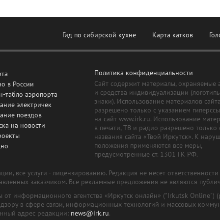
Гид по сибирской кухне
Карта катков
Гол
Политика конфиденциальности
рта
Сайт содержит материалы, охраняемые 
о в России
и средства индивидуализации (логотип
н-табло аэропорта
знаки). Использование материалов сайт
ание электричек
разрешено только с указанием гиперсс
сание поездов
на сайт www.irk.ru. Использование мате
ска на новости
в печати, ТВ и радио разрешено только 
роекты
названия сайта «Твой Иркутск». К нару
положения применяются все меры,
дно
предусмотренные ст. 1301 ГК РФ.
ии, все услуги - лицензированию. Редакция не несет ответственност
тавленных заказчиком. Все рекламные предложения не являются публи
лы от информационного агентства «Иркутск онлайн» ("Irkutsk Online
надзору в сфере связи, информационных технологий и массовых комму
онный адрес редакции:
news@irk.ru
.