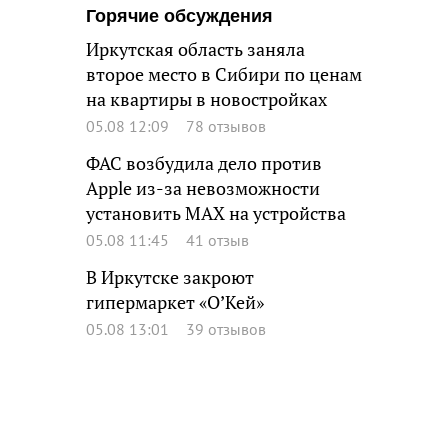
Горячие обсуждения
Иркутская область заняла
второе место в Сибири по ценам
на квартиры в новостройках
05.08 12:09
78 отзывов
ФАС возбудила дело против
Apple из-за невозможности
установить MAX на устройства
05.08 11:45
41 отзыв
В Иркутске закроют
гипермаркет «О’Кей»
05.08 13:01
39 отзывов