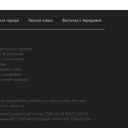
оса города
Лесное озеро
Весточка с передовой
авторским правом,
ы, фирменные
а в интернете
ылки
риалов сайта
с указанием
шителям данного
и за содержание рекламных материалов. Реклама
чной офертой.
") (регистрационный номер СМИ ИА № ФС77-74154
никаций) с соответствующей пометкой. Учредитель —