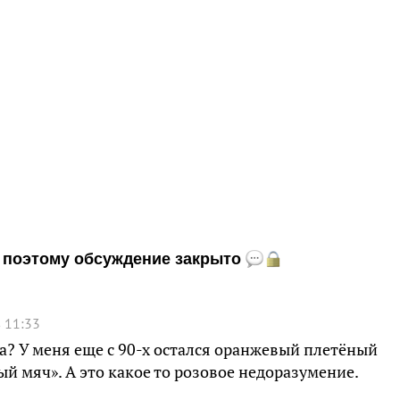
и, поэтому обсуждение закрыто
 11:33
а? У меня еще с 90-х остался оранжевый плетёный
й мяч». А это какое то розовое недоразумение.