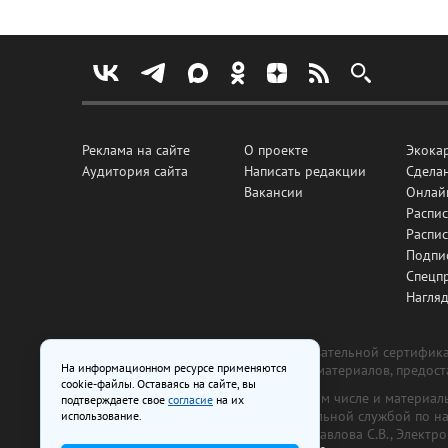
Реклама на сайте
О проекте
Экока
Аудитория сайта
Написать редакции
Сделан
Вакансии
Онлай
Распис
Распи
Подпи
Спецп
Нагля
Все рекламные товары подлежат обязательной сертификац
На информационном ресурсе применяются
изготовлена и размещена на основе материалов, предос
cookie-файлы. Оставаясь на сайте, вы
На сайте www.irk.ru размещаются в том числе и материа
подтверждаете свое
согласие
на их
от 29 октября 2018 г., выдан Федеральной службой по 
использование.
ООО «Ирк.ру». Главный редактор — Павлова С.В., Электр