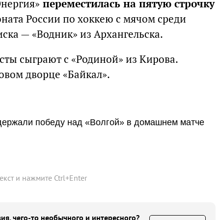
Энергия»
переместилась на пятую строчку
ната России по хоккею с мячом среди
ска — «Водник» из Архангельска.
сты сыграют с «Родиной» из Кирова.
овом дворце «Байкал».
держали победу над «Волгой» в домашнем матче
текст и нажмите
Ctrl
+
Enter
ия, чего-то необычного и интересного?