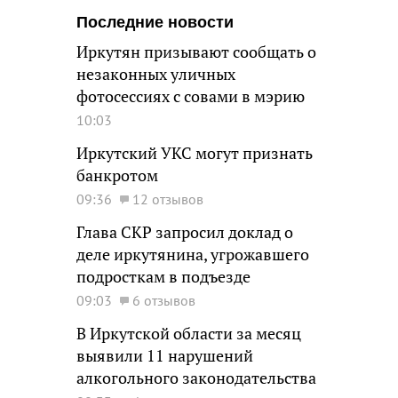
Последние новости
Иркутян призывают сообщать о
незаконных уличных
фотосессиях с совами в мэрию
10:03
Иркутский УКС могут признать
банкротом
09:36
12 отзывов
Глава СКР запросил доклад о
деле иркутянина, угрожавшего
подросткам в подъезде
09:03
6 отзывов
В Иркутской области за месяц
выявили 11 нарушений
алкогольного законодательства