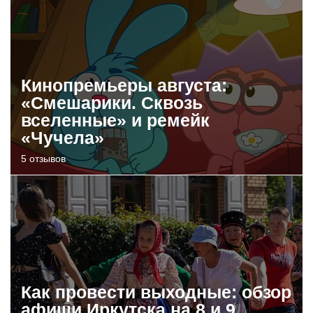
Кинопремьеры августа:
«Смешарики. Сквозь
вселенные» и ремейк
«Чучела»
5 отзывов
Как провести выходные: обзор
афиши Иркутска на 8 и 9