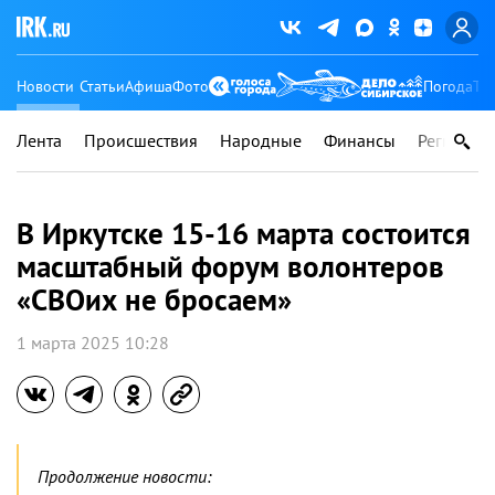
Новости
Статьи
Афиша
Фото
Погода
Ту
Лента
Происшествия
Народные
Финансы
Регионы
В Иркутске 15-16 марта состоится
масштабный форум волонтеров
«СВОих не бросаем»
1 марта 2025 10:28
Продолжение новости: