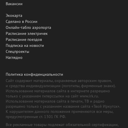
Вакансии
Экокарта
Сделано в России
Онлайн-табло аэропорта
Расписание электричек
Расписание поездов
Подписка на новости
Спецпроекты
Наглядно
Политика конфиденциальности
Сайт содержит материалы, охраняемые авторским правом,
и средства индивидуализации (логотипы, фирменные знаки).
Использование материалов сайта в интернете разрешено
только с указанием гиперссылки на сайт www.irk.ru.
Использование материалов сайта в печати, ТВ и радио
разрешено только с указанием названия сайта «Твой Иркутск».
К нарушителям данного положения применяются все меры,
предусмотренные ст. 1301 ГК РФ.
Все рекламные товары подлежат обязательной сертификации,