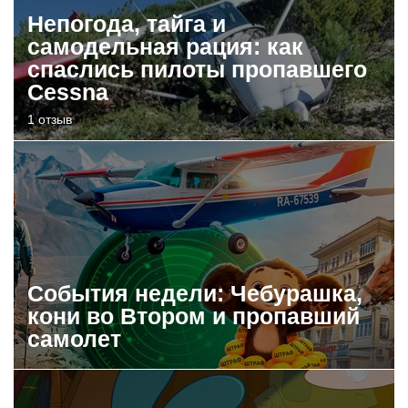
Непогода, тайга и
самодельная рация: как
спаслись пилоты пропавшего
Cessna
1 отзыв
События недели: Чебурашка,
кони во Втором и пропавший
самолет