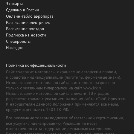
Экокарта
Сделано в России
Онлайн-табло аэропорта
Расписание электричек
Расписание поездов
Подписка на новости
Спецпроекты
Наглядно
Политика конфиденциальности
Сайт содержит материалы, охраняемые авторским правом,
и средства индивидуализации (логотипы, фирменные знаки).
Использование материалов сайта в интернете разрешено
только с указанием гиперссылки на сайт www.irk.ru.
Использование материалов сайта в печати, ТВ и радио
разрешено только с указанием названия сайта «Твой Иркутск».
К нарушителям данного положения применяются все меры,
предусмотренные ст. 1301 ГК РФ.
Все рекламные товары подлежат обязательной сертификации,
все услуги - лицензированию. Редакция не несет
ответственности за содержание рекламных материалов.