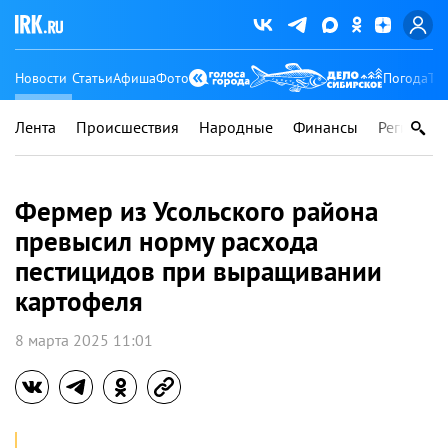
Новости
Статьи
Афиша
Фото
Погода
Ту
Лента
Происшествия
Народные
Финансы
Регионы
Фермер из Усольского района
превысил норму расхода
пестицидов при выращивании
картофеля
8 марта 2025 11:01