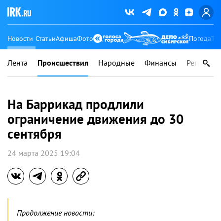
Новости
Статьи
Афиша
Фото
Погода
Ту
Лента
Происшествия
Народные
Финансы
Регионы
На Баррикад продлили
ограничение движения до 30
сентября
24 марта 2025 19:04
Продолжение новости: