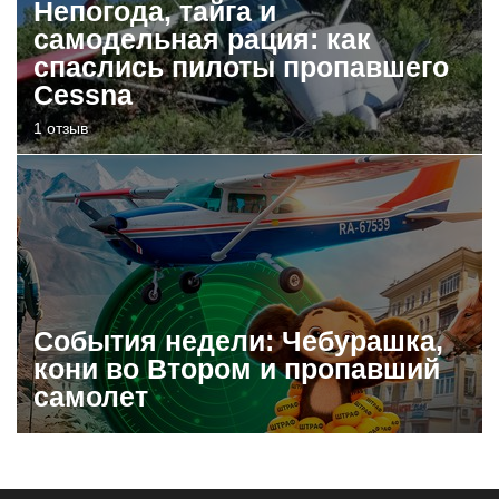
Непогода, тайга и
самодельная рация: как
спаслись пилоты пропавшего
Cessna
1 отзыв
События недели: Чебурашка,
кони во Втором и пропавший
самолет