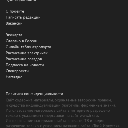
О проекте
Написать редакции
Вакансии
Экокарта
Сделано в России
Онлайн-табло аэропорта
Расписание электричек
Расписание поездов
Подписка на новости
Спецпроекты
Наглядно
Политика конфиденциальности
Сайт содержит материалы, охраняемые авторским правом,
и средства индивидуализации (логотипы, фирменные знаки).
Использование материалов сайта в интернете разрешено
только с указанием гиперссылки на сайт www.irk.ru.
Использование материалов сайта в печати, ТВ и радио
разрешено только с указанием названия сайта «Твой Иркутск».