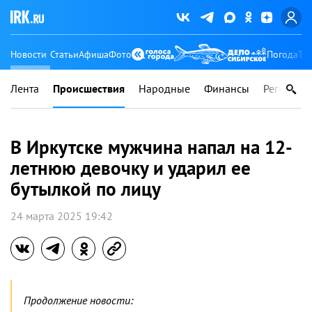
Новости
Статьи
Афиша
Фото
Погода
Ту
Лента
Происшествия
Народные
Финансы
Регионы
В Иркутске мужчина напал на 12-
летнюю девочку и ударил ее
бутылкой по лицу
24 марта 2025 19:42
Продолжение новости: