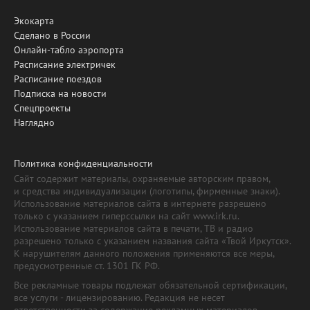
Экокарта
Сделано в России
Онлайн-табло аэропорта
Расписание электричек
Расписание поездов
Подписка на новости
Спецпроекты
Наглядно
Политика конфиденциальности
Сайт содержит материалы, охраняемые авторским правом,
и средства индивидуализации (логотипы, фирменные знаки).
Использование материалов сайта в интернете разрешено
только с указанием гиперссылки на сайт www.irk.ru.
Использование материалов сайта в печати, ТВ и радио
разрешено только с указанием названия сайта «Твой Иркутск».
К нарушителям данного положения применяются все меры,
предусмотренные ст. 1301 ГК РФ.
Все рекламные товары подлежат обязательной сертификации,
все услуги - лицензированию. Редакция не несет
ответственности за содержание рекламных материалов.