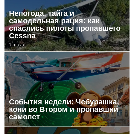
Непогода, тайга и
самодельная рация: как
спаслись пилоты пропавшего
Cessna
1 отзыв
События недели: Чебурашка,
кони во Втором и пропавший
самолет