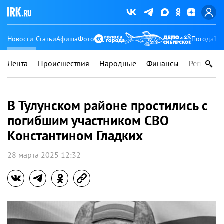
Новости
Статьи
Афиша
Фото
Погода
Ту
Лента
Происшествия
Народные
Финансы
Регионы
В Тулунском районе простились с
погибшим участником СВО
Константином Гладких
28 марта 2025 12:32