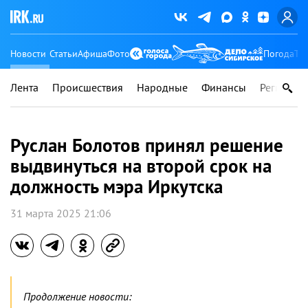
Новости
Статьи
Афиша
Фото
Погода
Ту
Лента
Происшествия
Народные
Финансы
Регионы
Руслан Болотов принял решение
выдвинуться на второй срок на
должность мэра Иркутска
31 марта 2025 21:06
Продолжение новости: