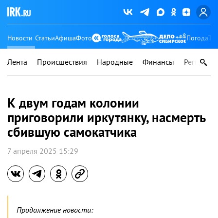
Новости
Статьи
Афиша
Фото
Погода
Ту
Лента
Происшествия
Народные
Финансы
Регионы
К двум годам колонии
приговорили иркутянку, насмерть
сбившую самокатчика
7 апреля 2025 15:29
Продолжение новости: