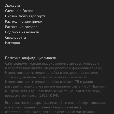
Экокарта
Сделано в России
Онлайн-табло аэропорта
Расписание электричек
Расписание поездов
Подписка на новости
Спецпроекты
Наглядно
Политика конфиденциальности
Сайт содержит материалы, охраняемые авторским правом,
и средства индивидуализации (логотипы, фирменные знаки).
Использование материалов сайта в интернете разрешено
только с указанием гиперссылки на сайт www.irk.ru.
Использование материалов сайта в печати, ТВ и радио
разрешено только с указанием названия сайта «Твой Иркутск».
К нарушителям данного положения применяются все меры,
предусмотренные ст. 1301 ГК РФ.
Все рекламные товары подлежат обязательной сертификации,
все услуги - лицензированию. Редакция не несет
ответственности за содержание рекламных материалов.