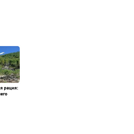
я рация:
шего