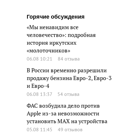
Горячие обсуждения
«Мы ненавидим все
человечество»: подробная
история иркутских
«молоточников»
06.08 10:21
84 отзыва
В России временно разрешили
продажу бензина Евро-2, Евро-3
и Евро-4
06.08 13:37
54 отзыва
ФАС возбудила дело против
Apple из-за невозможности
установить MAX на устройства
05.08 11:45
49 отзывов