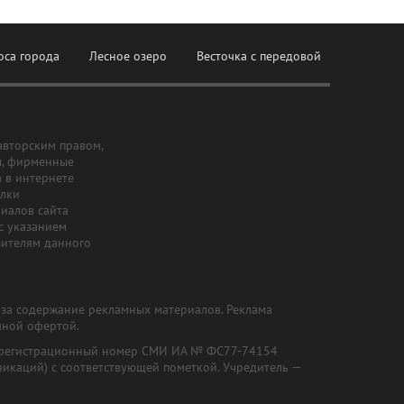
оса города
Лесное озеро
Весточка с передовой
авторским правом,
ы, фирменные
а в интернете
ылки
риалов сайта
с указанием
шителям данного
и за содержание рекламных материалов. Реклама
чной офертой.
") (регистрационный номер СМИ ИА № ФС77-74154
никаций) с соответствующей пометкой. Учредитель —