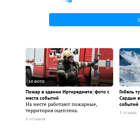
З
18 ФОТО
Пожар в здании Иргиредмета: фото с
Гибель т
места событий
Сардык в
На месте работают пожарные,
событий 
территория оцеплена.
3 отзыва
6 отзывов