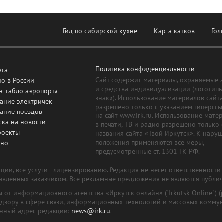
Гид по сибирской кухне
Карта катков
Гол
Политика конфиденциальности
рта
Сайт содержит материалы, охраняемые 
о в России
и средства индивидуализации (логотип
н-табло аэропорта
знаки). Использование материалов сайт
ание электричек
разрешено только с указанием гиперсс
сание поездов
на сайт www.irk.ru. Использование мате
ска на новости
в печати, ТВ и радио разрешено только 
роекты
названия сайта «Твой Иркутск». К нару
положения применяются все меры,
дно
предусмотренные ст. 1301 ГК РФ.
ии, все услуги - лицензированию. Редакция не несет ответственност
тавленных заказчиком. Все рекламные предложения не являются публи
лы от информационного агентства «Иркутск онлайн» ("Irkutsk Online
надзору в сфере связи, информационных технологий и массовых комму
онный адрес редакции:
news@irk.ru
.