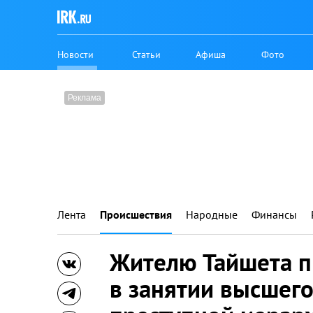
Новости
Статьи
Афиша
Фото
Лента
Происшествия
Народные
Финансы
Жителю Тайшета п
в занятии высшег