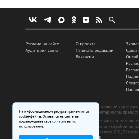
Реклама на сайте
О проекте
Экока
Аудитория сайта
Написать редакции
Сделан
Вакансии
Онлай
Распис
Распи
Подпи
Спецп
Нагля
Все рекламные товары подлежат обязательной сертификац
На информационном ресурсе применяются
изготовлена и размещена на основе материалов, предос
cookie-файлы. Оставаясь на сайте, вы
На сайте www.irk.ru размещаются в том числе и материа
подтверждаете свое
согласие
на их
от 29 октября 2018 г., выдан Федеральной службой по 
использование.
ООО «Ирк.ру». Главный редактор — Павлова С.В., Электр
Телефон редакции:
+7 (3952) 48-88-50