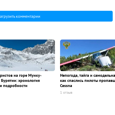
агрузить комментарии
уристов на горе Мунку-
Непогода, тайга и самодельна
 Бурятии: хронология
как спаслись пилоты пропав
и подробности
Cessna
1 отзыв