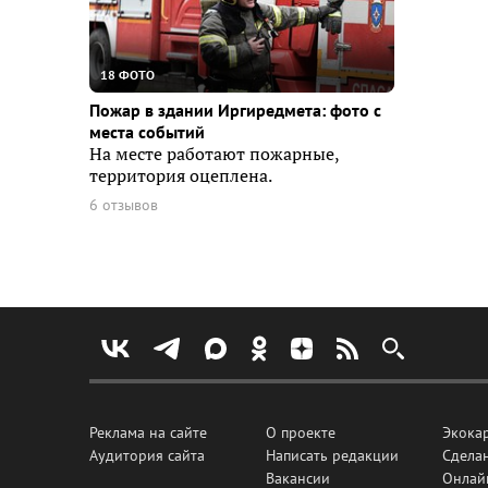
18 ФОТО
Пожар в здании Иргиредмета: фото с
места событий
На месте работают пожарные,
территория оцеплена.
6 отзывов
Реклама на сайте
О проекте
Экока
Аудитория сайта
Написать редакции
Сделан
Вакансии
Онлай