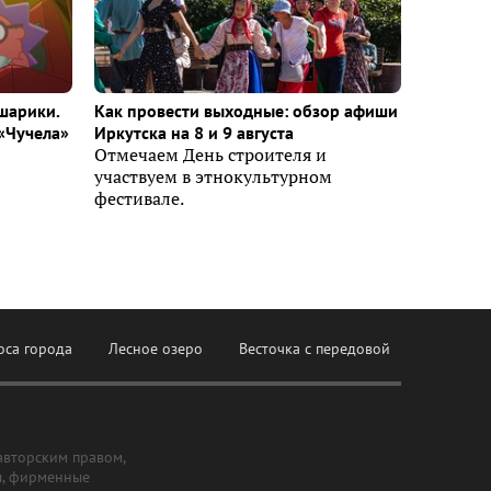
шарики.
Как провести выходные: обзор афиши
«Чучела»
Иркутска на 8 и 9 августа
Отмечаем День строителя и
участвуем в этнокультурном
фестивале.
оса города
Лесное озеро
Весточка с передовой
авторским правом,
ы, фирменные