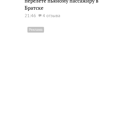
перелете пьяному пассажиру в
Братске
21:46
4 отзыва