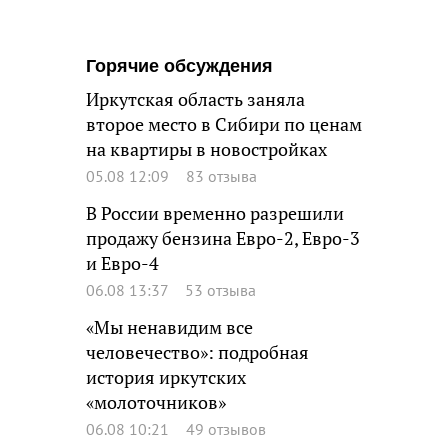
Горячие обсуждения
Иркутская область заняла
второе место в Сибири по ценам
на квартиры в новостройках
05.08 12:09
83 отзыва
В России временно разрешили
продажу бензина Евро-2, Евро-3
и Евро-4
06.08 13:37
53 отзыва
«Мы ненавидим все
человечество»: подробная
история иркутских
«молоточников»
06.08 10:21
49 отзывов