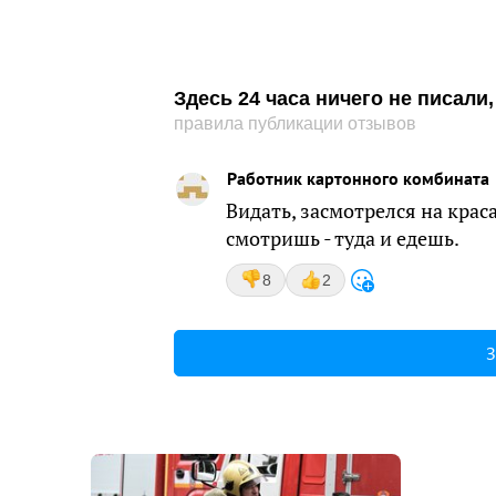
Здесь 24 часа ничего не писал
правила публикации отзывов
Работник картонного комбината
Видать, засмотрелся на крас
смотришь - туда и едешь.
8
2
З