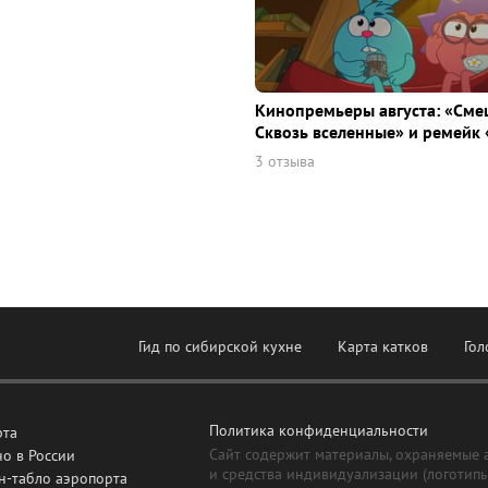
Кинопремьеры августа: «Сме
Сквозь вселенные» и ремейк 
3 отзыва
Гид по сибирской кухне
Карта катков
Гол
Политика конфиденциальности
рта
Сайт содержит материалы, охраняемые 
о в России
и средства индивидуализации (логотип
н-табло аэропорта