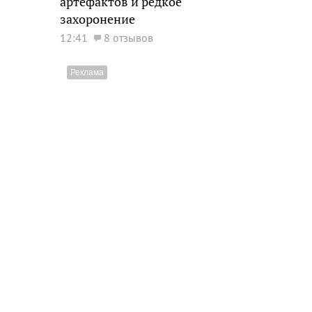
артефактов и редкое
захоронение
12:41
8 отзывов