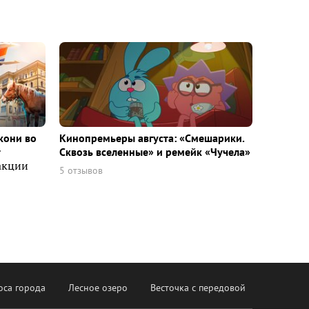
кони во
Кинопремьеры августа: «Смешарики.
т
Сквозь вселенные» и ремейк «Чучела»
акции
5 отзывов
оса города
Лесное озеро
Весточка с передовой