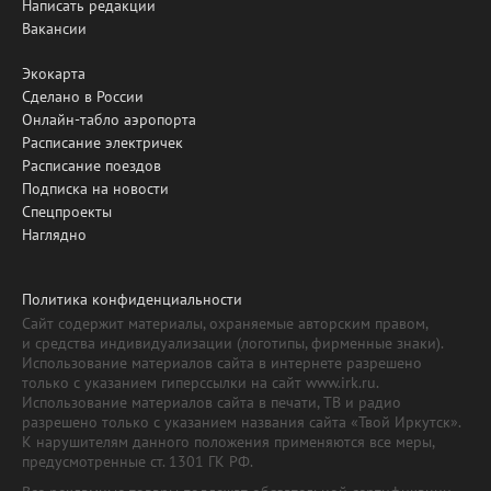
Написать редакции
Вакансии
Экокарта
Сделано в России
Онлайн-табло аэропорта
Расписание электричек
Расписание поездов
Подписка на новости
Спецпроекты
Наглядно
Политика конфиденциальности
Сайт содержит материалы, охраняемые авторским правом,
и средства индивидуализации (логотипы, фирменные знаки).
Использование материалов сайта в интернете разрешено
только с указанием гиперссылки на сайт www.irk.ru.
Использование материалов сайта в печати, ТВ и радио
разрешено только с указанием названия сайта «Твой Иркутск».
К нарушителям данного положения применяются все меры,
предусмотренные ст. 1301 ГК РФ.