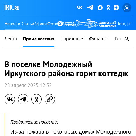
Новости
Статьи
Афиша
Фото
Погода
Ту
Лента
Происшествия
Народные
Финансы
Регионы
В поселке Молодежный
Иркутского района горит коттедж
28 апреля 2025 12:52
Продолжение новости:
Из-за пожара в некоторых домах Молодежного