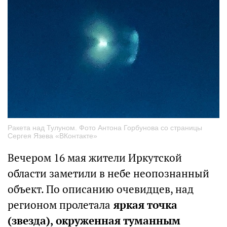
Ракета над Тулуном. Фото Антона Горбунова со страницы
Сергея Язева «ВКонтакте»
Вечером 16 мая жители Иркутской
области заметили в небе неопознанный
объект. По описанию очевидцев, над
регионом пролетала
яркая точка
(звезда), окруженная туманным