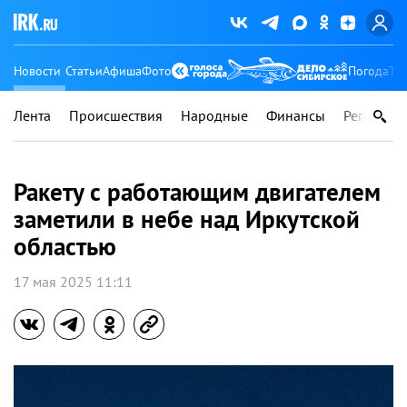
Новости
Статьи
Афиша
Фото
Погода
Ту
Лента
Происшествия
Народные
Финансы
Регионы
Ракету с работающим двигателем
заметили в небе над Иркутской
областью
17 мая 2025 11:11