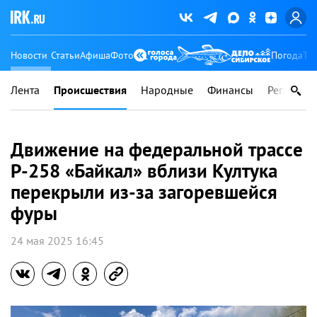
Новости
Статьи
Афиша
Фото
Погода
Ту
Лента
Происшествия
Народные
Финансы
Регионы
Движение на федеральной трассе
Р-258 «Байкал» вблизи Култука
перекрыли из-за загоревшейся
фуры
24 мая 2025 16:45