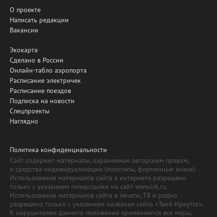
О проекте
Написать редакции
Вакансии
Экокарта
Сделано в России
Онлайн-табло аэропорта
Расписание электричек
Расписание поездов
Подписка на новости
Спецпроекты
Наглядно
Политика конфиденциальности
Сайт содержит материалы, охраняемые авторским правом,
и средства индивидуализации (логотипы, фирменные знаки).
Использование материалов сайта в интернете разрешено
только с указанием гиперссылки на сайт www.irk.ru.
Использование материалов сайта в печати, ТВ и радио
разрешено только с указанием названия сайта «Твой Иркутск».
К нарушителям данного положения применяются все меры,