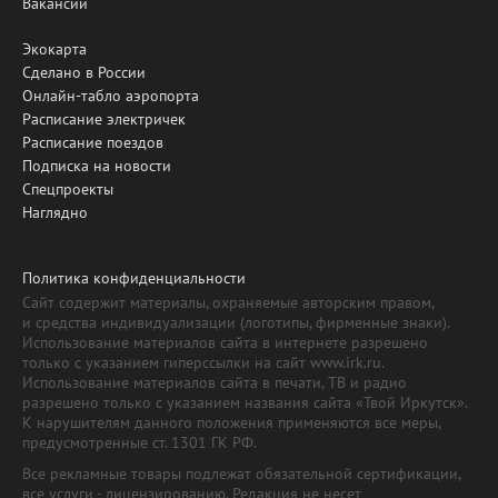
Вакансии
Экокарта
Сделано в России
Онлайн-табло аэропорта
Расписание электричек
Расписание поездов
Подписка на новости
Спецпроекты
Наглядно
Политика конфиденциальности
Сайт содержит материалы, охраняемые авторским правом,
и средства индивидуализации (логотипы, фирменные знаки).
Использование материалов сайта в интернете разрешено
только с указанием гиперссылки на сайт www.irk.ru.
Использование материалов сайта в печати, ТВ и радио
разрешено только с указанием названия сайта «Твой Иркутск».
К нарушителям данного положения применяются все меры,
предусмотренные ст. 1301 ГК РФ.
Все рекламные товары подлежат обязательной сертификации,
все услуги - лицензированию. Редакция не несет