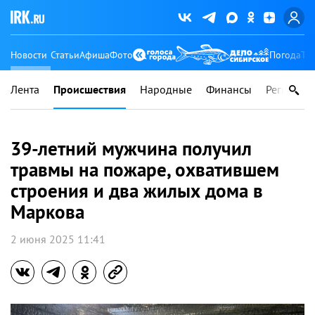
Новости
Статьи
Афиша
Фото
Погода
Ту
Лента
Происшествия
Народные
Финансы
Регионы
39-летний мужчина получил
травмы на пожаре, охватившем
строения и два жилых дома в
Маркова
2 июня 2025 11:41