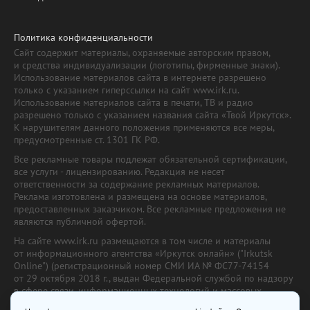
Политика конфиденциальности
Сайт содержит материалы, охраняемые авторским правом,
и средства индивидуализации (логотипы, фирменные знаки).
Использование материалов сайта в интернете разрешено
только с указанием гиперссылки на сайт www.irk.ru.
Использование материалов сайта в печати, ТВ и радио
разрешено только с указанием названия сайта «Твой Иркутск».
К нарушителям данного положения применяются все меры,
предусмотренные ст. 1301 ГК РФ.
Все рекламные товары подлежат обязательной сертификации,
все услуги - лицензированию. Редакция не несет
ответственности за содержание рекламных материалов.
Реклама изготовлена и размещена на основе материалов,
предоставленных заказчиком. Все рекламные предложения не
являются публичной офертой.
На сайте www.irk.ru размещаются в том числе и материалы
от информационного агентства «Иркутск онлайн» ("Irkutsk
Online") (регистрационный номер СМИ ИА № ФС77-74154
от 29 октября 2018 г., выдан Федеральной службой по надзору
в сфере связи, информационных технологий и массовых
коммуникаций) с соответствующей пометкой. Учредитель —