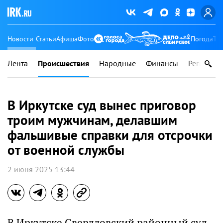
Новости
Статьи
Афиша
Фото
Погода
Ту
Лента
Происшествия
Народные
Финансы
Регионы
В Иркутске суд вынес приговор
троим мужчинам, делавшим
фальшивые справки для отсрочки
от военной службы
2 июня 2025 13:44
В Иркутске Свердловский районный суд