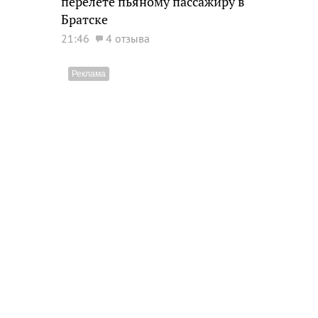
перелете пьяному пассажиру в
Братске
21:46
4 отзыва