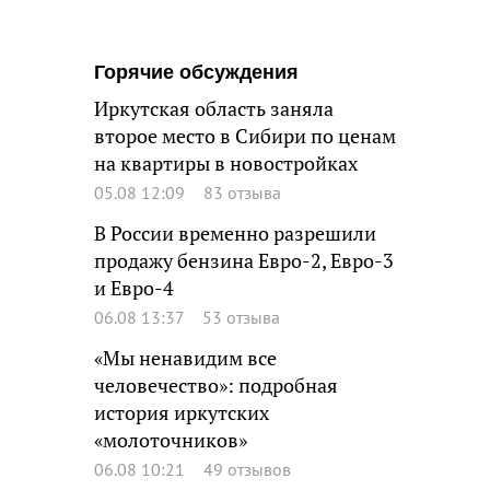
Горячие обсуждения
Иркутская область заняла
второе место в Сибири по ценам
на квартиры в новостройках
05.08 12:09
83 отзыва
В России временно разрешили
продажу бензина Евро-2, Евро-3
и Евро-4
06.08 13:37
53 отзыва
«Мы ненавидим все
человечество»: подробная
история иркутских
«молоточников»
06.08 10:21
49 отзывов