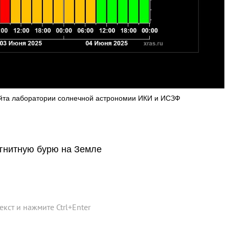
айта лаборатории солнечной астрономии ИКИ и ИСЗФ
агнитную бурю на Земле
текст и нажмите
Ctrl
+
Enter