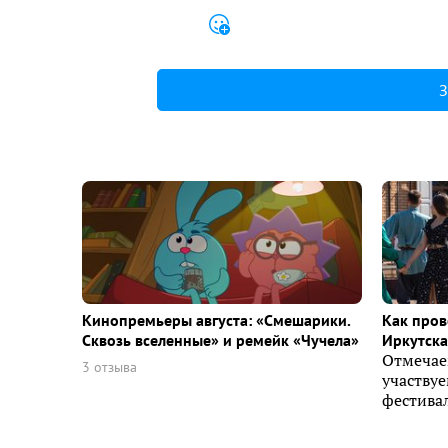
З
Кинопремьеры августа: «Смешарики.
Как пров
Сквозь вселенные» и ремейк «Чучела»
Иркутска 
Отмечае
3 отзыва
участву
фестивал