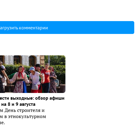
агрузить комментарии
ести выходные: обзор афиши
на 8 и 9 августа
м День строителя и
ем в этнокультурном
е.