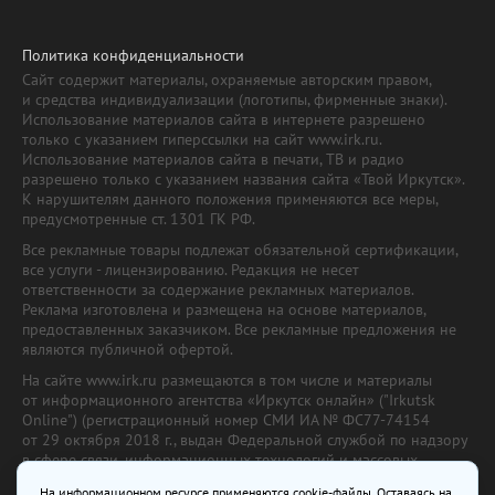
Политика конфиденциальности
Сайт содержит материалы, охраняемые авторским правом,
и средства индивидуализации (логотипы, фирменные знаки).
Использование материалов сайта в интернете разрешено
только с указанием гиперссылки на сайт www.irk.ru.
Использование материалов сайта в печати, ТВ и радио
разрешено только с указанием названия сайта «Твой Иркутск».
К нарушителям данного положения применяются все меры,
предусмотренные ст. 1301 ГК РФ.
Все рекламные товары подлежат обязательной сертификации,
все услуги - лицензированию. Редакция не несет
ответственности за содержание рекламных материалов.
Реклама изготовлена и размещена на основе материалов,
предоставленных заказчиком. Все рекламные предложения не
являются публичной офертой.
На сайте www.irk.ru размещаются в том числе и материалы
от информационного агентства «Иркутск онлайн» ("Irkutsk
Online") (регистрационный номер СМИ ИА № ФС77-74154
от 29 октября 2018 г., выдан Федеральной службой по надзору
в сфере связи, информационных технологий и массовых
коммуникаций) с соответствующей пометкой. Учредитель —
На информационном ресурсе применяются cookie-файлы. Оставаясь на