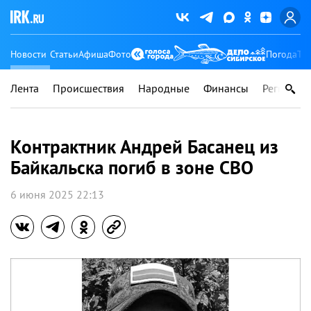
Новости
Статьи
Афиша
Фото
Погода
Ту
Лента
Происшествия
Народные
Финансы
Регионы
Контрактник Андрей Басанец из
Байкальска погиб в зоне СВО
6 июня 2025 22:13