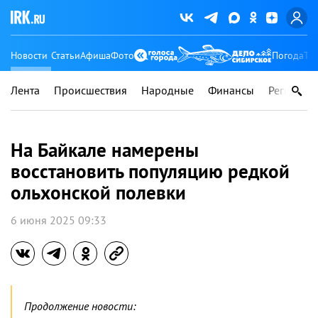
Новости
Статьи
Афиша
Фото
Погода
Ту
Лента
Происшествия
Народные
Финансы
Регионы
На Байкале намерены
восстановить популяцию редкой
ольхонской полевки
6 июня 2025 09:33
Продолжение новости: