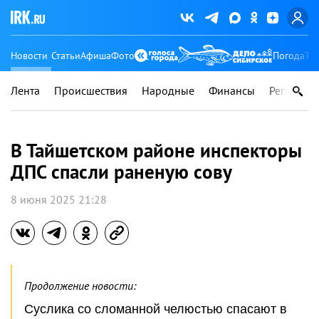
Новости
Статьи
Афиша
Фото
Погода
Ту
Лента
Происшествия
Народные
Финансы
Регионы
В Тайшетском районе инспекторы
ДПС спасли раненую сову
8 июня 2025 21:28
Продолжение новости:
Суслика со сломанной челюстью спасают в