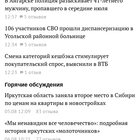
В Ангарске полиция разыскивает 41-летнего
мужчину, пропавшего в середине июля
12:57
5 отзывов
106 участников СВО прошли диспансеризацию в
Усольской районной больнице
12:34
5 отзывов
Смена категорий кешбэка стимулирует
покупательский спрос, выяснили в ВТБ
12:23
1 отзыв
Горячие обсуждения
Иркутская область заняла второе место в Сибири
по ценам на квартиры в новостройках
05.08 12:09
83 отзыва
«Мы ненавидим все человечество»: подробная
история иркутских «молоточников»
06.08 10:21
77 отзывов