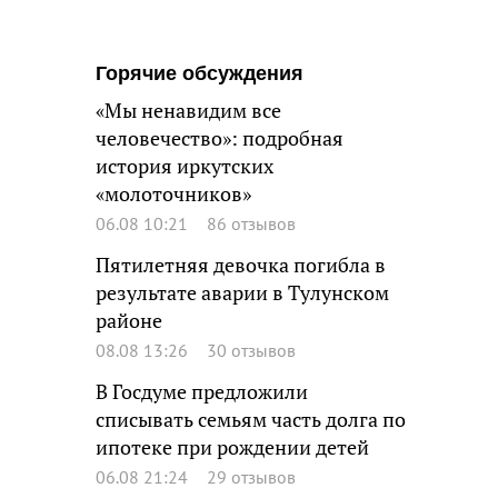
Горячие обсуждения
«Мы ненавидим все
человечество»: подробная
история иркутских
«молоточников»
06.08 10:21
86 отзывов
Пятилетняя девочка погибла в
результате аварии в Тулунском
районе
08.08 13:26
30 отзывов
В Госдуме предложили
списывать семьям часть долга по
ипотеке при рождении детей
06.08 21:24
29 отзывов