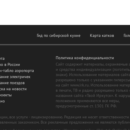
Гид по сибирской кухне
Карта катков
Гол
Политика конфиденциальности
рта
Сайт содержит материалы, охраняемые 
о в России
и средства индивидуализации (логотип
н-табло аэропорта
знаки). Использование материалов сайт
ание электричек
разрешено только с указанием гиперсс
сание поездов
на сайт www.irk.ru. Использование мате
ска на новости
в печати, ТВ и радио разрешено только 
роекты
названия сайта «Твой Иркутск». К нару
положения применяются все меры,
дно
предусмотренные ст. 1301 ГК РФ.
ии, все услуги - лицензированию. Редакция не несет ответственност
тавленных заказчиком. Все рекламные предложения не являются публи