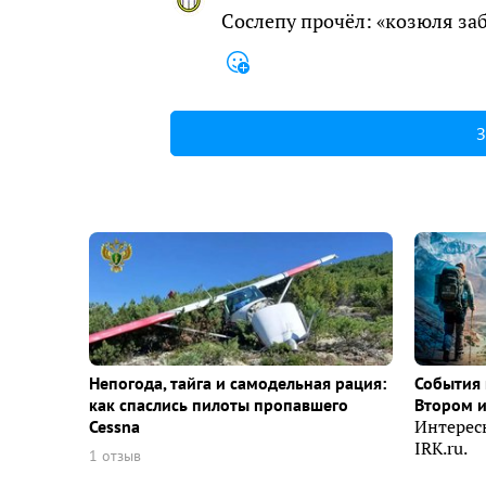
Сослепу прочёл: «козюля за
З
Непогода, тайга и самодельная рация:
События 
как спаслись пилоты пропавшего
Втором 
Cessna
Интерес
IRK.ru.
1 отзыв