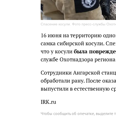
Спасение косули. Фото пресс-службы Охот
16 июня на территорию одног
самка сибирской косули. Сп
что у косули
была поврежде
службе Охотнадзора региона
Сотрудники Ангарской станц
обработали рану. После ока
выпустили в естественную с
IRK.ru
Чтобы сообщить об опечатке, выделите 