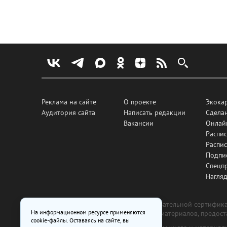
Реклама на сайте
О проекте
Экока
Аудитория сайта
Написать редакции
Сделан
Вакансии
Онлай
Распис
Распи
Подпи
Спецп
Нагля
Все рекламные товары подлежат обязательной сертификац
На информационном ресурсе применяются
изготовлена и размещена на основе материалов, предос
cookie-файлы. Оставаясь на сайте, вы