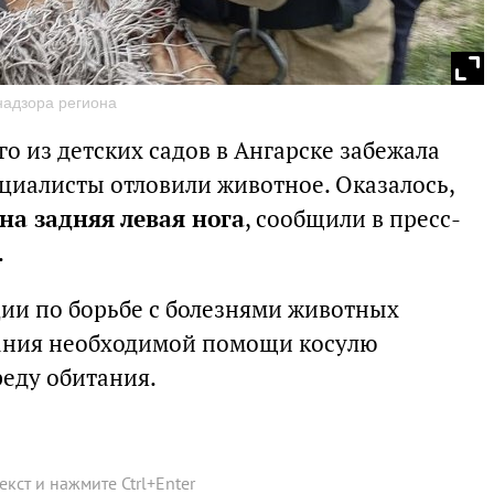
надзора региона
о из детских садов в Ангарске забежала
ециалисты отловили животное. Оказалось,
на задняя левая нога
, сообщили в пресс-
.
ии по борьбе с болезнями животных
зания необходимой помощи косулю
реду обитания.
текст и нажмите
Ctrl
+
Enter