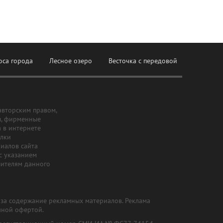
оса города
Лесное озеро
Весточка с передовой
авторским правом,
ы, фирменные
а в интернете
ылки
риалов сайта
с указанием
шителям данного
и за содержание рекламных материалов. Реклама
чной офертой.