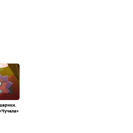
шарики.
«Чучела»