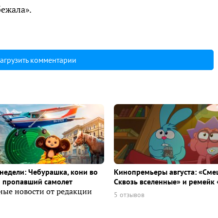
бежала».
агрузить комментарии
недели: Чебурашка, кони во
Кинопремьеры августа: «Сме
и пропавший самолет
Сквозь вселенные» и ремейк 
ные новости от редакции
5 отзывов