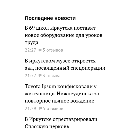
Последние новости
В 69 школ Иркутска поставят
новое оборудование для уроков
труда
22:27
5 отзывов
В иркутском музее откроется
зал, посвященный спецоперации
21:57
3 отзыва
Toyota Ipsum конфисковали у
жительницы Нижнеудинска за
повторное пьяное вождение
21:29
5 отзывов
В Иркутске отреставрировали
Спасскую церковь