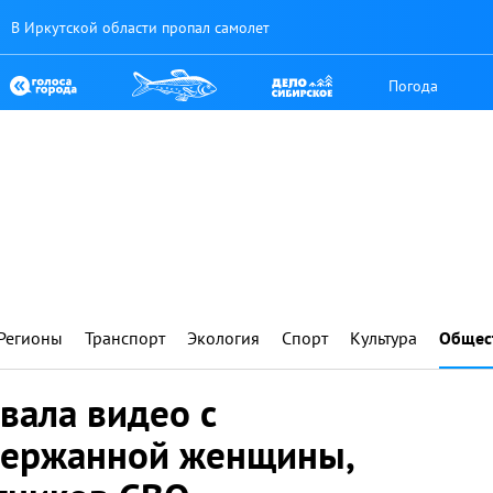
В Иркутской области пропал самолет
Погода
Регионы
Транспорт
Экология
Спорт
Культура
Общес
вала видео с
держанной женщины,