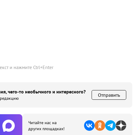
текст и нажмите
Ctrl
+
Enter
ия, чего-то необычного и интересного?
Отправить
 редакцию
Читайте нас на
других площадках!