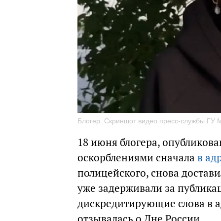
Блогер. Скриншот видео пресс-службы ГУ М
18 июня блогера, опубликова
оскорблениями сначала
в ад
полицейского, снова достав
уже задерживали за публика
дискредитирующие слова в а
отзывалась о Дне России.