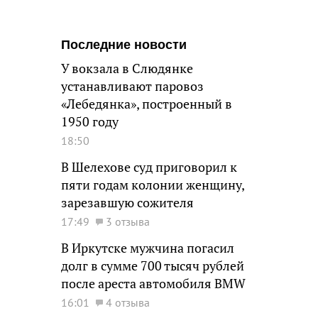
Последние новости
У вокзала в Слюдянке
устанавливают паровоз
«Лебедянка», построенный в
1950 году
18:50
В Шелехове суд приговорил к
пяти годам колонии женщину,
зарезавшую сожителя
17:49
3 отзыва
В Иркутске мужчина погасил
долг в сумме 700 тысяч рублей
после ареста автомобиля BMW
16:01
4 отзыва