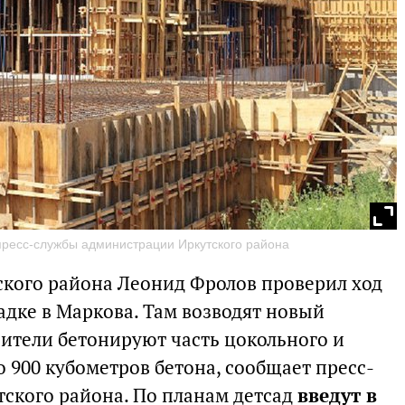
 пресс-службы администрации Иркутского района
тского района Леонид Фролов проверил ход
адке в Маркова. Там возводят новый
роители бетонируют часть цокольного и
о 900 кубометров бетона, сообщает пресс-
ского района. По планам детсад
введут в