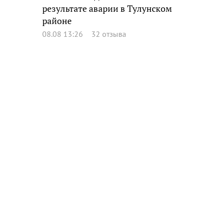
результате аварии в Тулунском
районе
08.08 13:26
32 отзыва