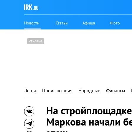
Новости
Статьи
Афиша
Фото
Лента
Происшествия
Народные
Финансы
На стройплощадке
Маркова начали б