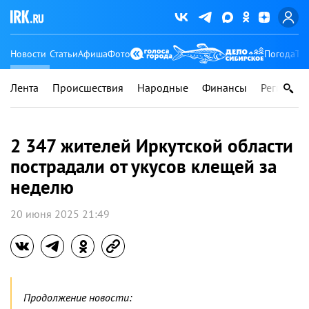
Новости
Статьи
Афиша
Фото
Погода
Ту
Лента
Происшествия
Народные
Финансы
Регионы
2 347 жителей Иркутской области
пострадали от укусов клещей за
неделю
20 июня 2025 21:49
Продолжение новости: