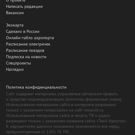
Написать редакции
Вакансии
Экокарта
Сделано в России
Онлайн-табло аэропорта
Расписание электричек
Расписание поездов
Подписка на новости
Спецпроекты
Наглядно
Политика конфиденциальности
Сайт содержит материалы, охраняемые авторским правом,
и средства индивидуализации (логотипы, фирменные знаки).
Использование материалов сайта в интернете разрешено
только с указанием гиперссылки на сайт www.irk.ru.
Использование материалов сайта в печати, ТВ и радио
разрешено только с указанием названия сайта «Твой Иркутск».
К нарушителям данного положения применяются все меры,
предусмотренные ст. 1301 ГК РФ.